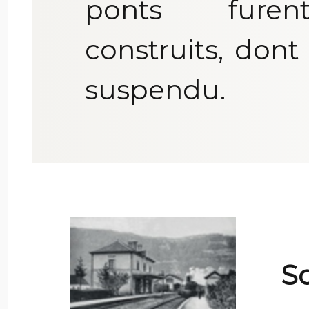
ponts furen
construits, don
suspendu.
S